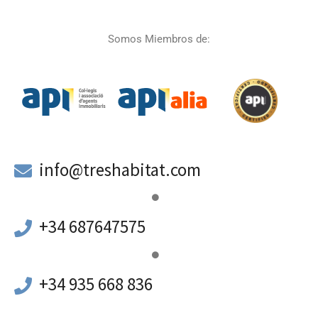
Somos Miembros de:
a
info@treshabitat.com
+34 687647575
+34 935 668 836