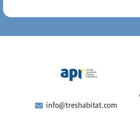
a
info@treshabitat.com